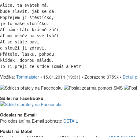
Alice, ta svátek má,

bude slavit, jak se dá.

Popřejem jí štěstíčko,

je to naše sluníčko.

Ať nám stále krásně září,

ať má úsměv na své tváři.

Ať se stále baví

a slouží jí zdraví.

Přátele, lásku, pohodu,

klídek, dobrou náladu.

To Ti přejí ze srdce Tomáš a Petr
Vložil/a:
Tommaister
• 15.01.2014 (19:31) • Zobrazeno 3759x •
Detail 
Sdílet na FaceBooku
Odeslat na E-mail
Pro odeslání na E-mail zobrazte
DETAIL
Poslat na Mobil