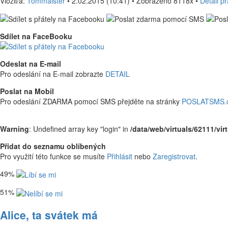
Vložil/a:
Tommaister
• 2.02.2015 (10:41) • Zobrazeno 8118x •
Detail p
Sdílet na FaceBooku
Odeslat na E-mail
Pro odeslání na E-mail zobrazte
DETAIL
Poslat na Mobil
Pro odeslání ZDARMA pomocí SMS přejděte na stránky
POSLATSMS.
Warning
: Undefined array key "login" in
/data/web/virtuals/62111/vi
Přidat do seznamu oblíbených
Pro využití této funkce se musíte
Přihlásit
nebo
Zaregistrovat
.
49%
51%
Alice, ta svátek má