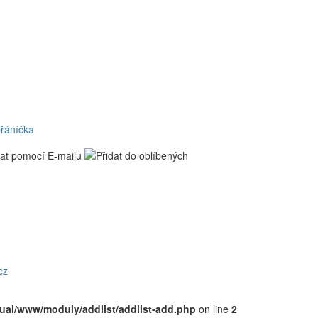
přáníčka
cz
rtual/www/moduly/addlist/addlist-add.php
on line
2