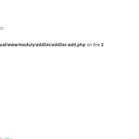
cz
rtual/www/moduly/addlist/addlist-add.php
on line
2