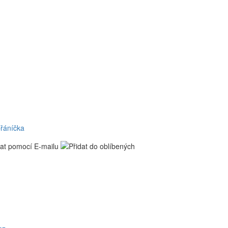
přáníčka