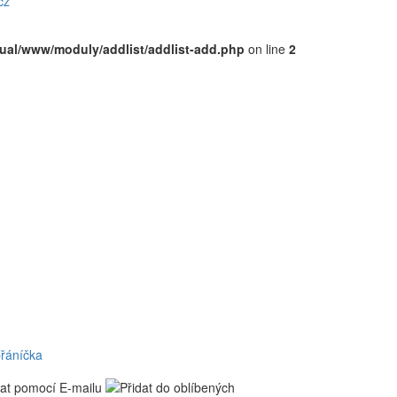
cz
rtual/www/moduly/addlist/addlist-add.php
on line
2
přáníčka