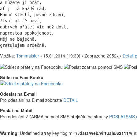
a můžeme jí přát,

ať ji má každý rád.

Hodně štěstí, pevné zdraví,

život ať tě baví,

dobrých přátel víc než dost,

naprostou spokojenost.

Měj se báječně,

gratulujem srdečně.
Vložil/a:
Tommaister
• 15.01.2014 (19:30) • Zobrazeno 2952x •
Detail 
Sdílet na FaceBooku
Odeslat na E-mail
Pro odeslání na E-mail zobrazte
DETAIL
Poslat na Mobil
Pro odeslání ZDARMA pomocí SMS přejděte na stránky
POSLATSMS.
Warning
: Undefined array key "login" in
/data/web/virtuals/62111/vi