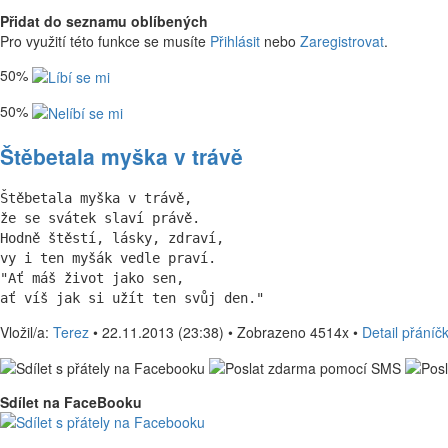
Přidat do seznamu oblíbených
Pro využití této funkce se musíte
Přihlásit
nebo
Zaregistrovat
.
50%
50%
Štěbetala myška v trávě
Štěbetala myška v trávě,

že se svátek slaví právě.

Hodně štěstí, lásky, zdraví,

vy i ten myšák vedle praví.

"Ať máš život jako sen,

ať víš jak si užít ten svůj den." 
Vložil/a:
Terez
• 22.11.2013 (23:38) • Zobrazeno 4514x •
Detail přáníč
Sdílet na FaceBooku