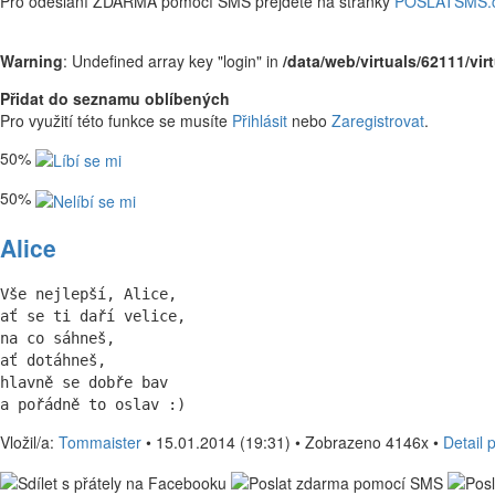
Pro odeslání ZDARMA pomocí SMS přejděte na stránky
POSLATSMS.
Warning
: Undefined array key "login" in
/data/web/virtuals/62111/vi
Přidat do seznamu oblíbených
Pro využití této funkce se musíte
Přihlásit
nebo
Zaregistrovat
.
50%
50%
Alice
Vše nejlepší, Alice,

ať se ti daří velice,

na co sáhneš,

ať dotáhneš,

hlavně se dobře bav

a pořádně to oslav :)
Vložil/a:
Tommaister
• 15.01.2014 (19:31) • Zobrazeno 4146x •
Detail 