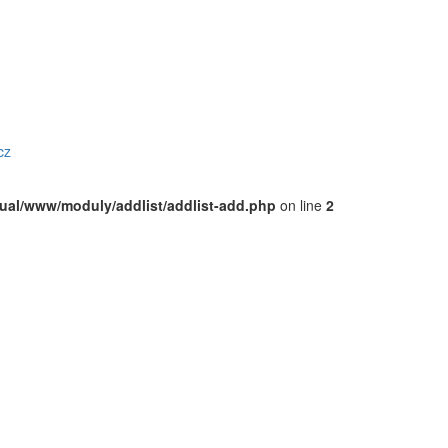
cz
rtual/www/moduly/addlist/addlist-add.php
on line
2