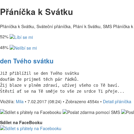
Přáníčka k Svátku
Přáníčka k Svátku, Sváteční přáníčka, Přání k Svátku, SMS Přáníčka k 
52%
48%
den Tvého svátku
Již přiblížil se den Tvého svátku

doufám že prijmeš těch pár řádků. 

Žij blaze v plném zdraví, užívej všeho co Tě baví. 

Štěstí ať se na Tě směje to vše ze srdce Ti přeje...
Vložil/a:
Mila
• 7.02.2017 (08:24) • Zobrazeno 4554x •
Detail přáníčka
Sdílet na FaceBooku