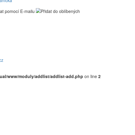
řáníčka
cz
rtual/www/moduly/addlist/addlist-add.php
on line
2