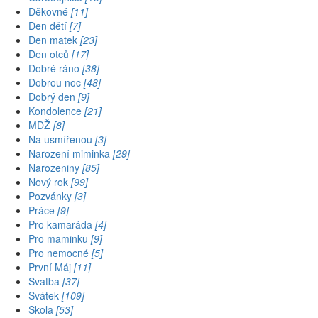
Děkovné
[11]
Den dětí
[7]
Den matek
[23]
Den otců
[17]
Dobré ráno
[38]
Dobrou noc
[48]
Dobrý den
[9]
Kondolence
[21]
MDŽ
[8]
Na usmířenou
[3]
Narození miminka
[29]
Narozeniny
[85]
Nový rok
[99]
Pozvánky
[3]
Práce
[9]
Pro kamaráda
[4]
Pro maminku
[9]
Pro nemocné
[5]
První Máj
[11]
Svatba
[37]
Svátek
[109]
Škola
[53]