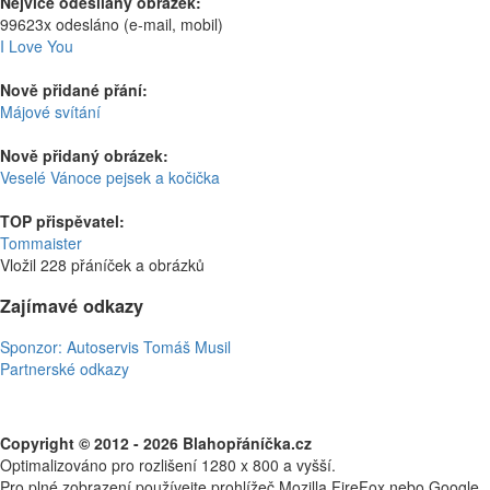
Nejvíce odesílaný obrázek:
99623x odesláno (e-mail, mobil)
I Love You
Nově přidané přání:
Májové svítání
Nově přidaný obrázek:
Veselé Vánoce pejsek a kočička
TOP přispěvatel:
Tommaister
Vložil 228 přáníček a obrázků
Zajímavé odkazy
Sponzor: Autoservis Tomáš Musil
Partnerské odkazy
Copyright © 2012 - 2026 Blahopřáníčka.cz
Optimalizováno pro rozlišení 1280 x 800 a vyšší.
Pro plné zobrazení používejte prohlížeč Mozilla FireFox nebo Google