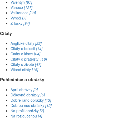
Valentýn
[87]
Vánoce
[127]
Velikonoce
[60]
Výročí
[7]
Z lásky
[94]
Citáty
Anglické citáty
[22]
Citáty o bolesti
[14]
Citáty o lásce
[64]
Citáty o přátelství
[16]
Citáty o životě
[47]
Vtipné citáty
[18]
Pohlednice a obrázky
Apríl obrázky
[0]
Děkovné obrázky
[5]
Dobré ráno obrázky
[13]
Dobrou noc obrázky
[12]
Na profil obrázky
[7]
Na rozloučenou
[4]